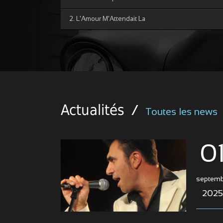
augmenter
ou
2. L'Amour M'Attendait La
diminuer
le
volume.
Actualités
/
Toutes les news
0
septemb
2025