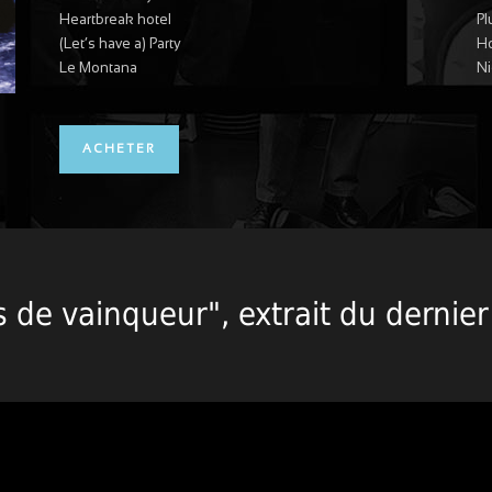
Heartbreak hotel
Pl
(Let’s have a) Party
H
Le Montana
Ni
ACHETER
s de vainqueur", extrait du dernie