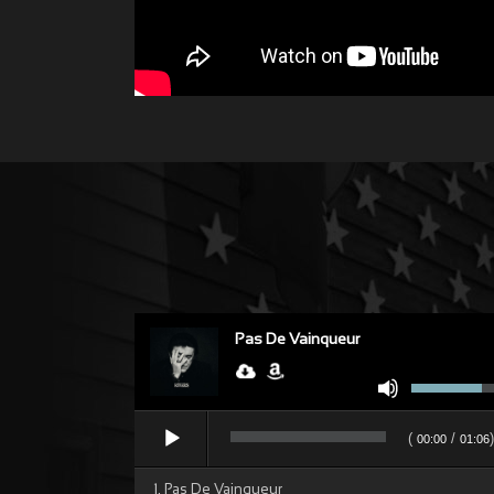
Pas De Vainqueur
Utilisez
les
Lecteur
flèches
(
/
)
00:00
01:06
audio
haut/bas
pour
1. Pas De Vainqueur