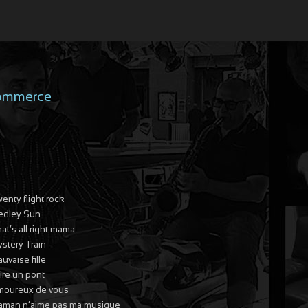
Commerce
enty flight rock
edley Sun
at’s all right mama
stery Train
uvaise fille
ire un pont
moureux de vous
man n’aime pas ma musique