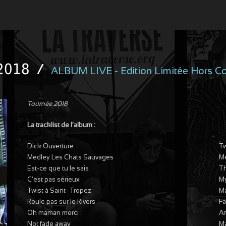
2018
/
ALBUM LIVE - Edition Limitée Hors 
Tournée 2018
La tracklist de l’album :
Dick Ouverture
Tw
Medley Les Chats Sauvages
M
Est-ce que tu le sais
Th
C’est pas sérieux
My
Twist à Saint- Tropez
Ma
Roule pas sur le Rivers
Fa
Oh maman merci
A
Not fade away
Ma