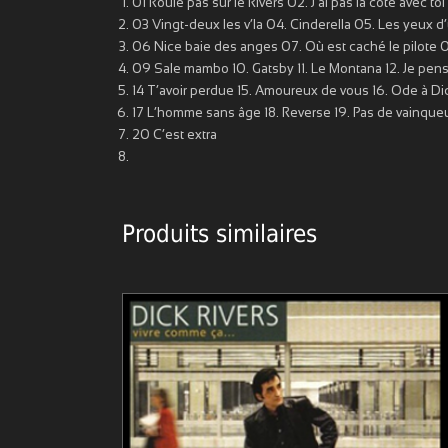
01 Roule pas sur le Rivers 02. J’ai pas la cote avec toi
03 Vingt-deux les v’la 04. Cinderella 05. Les yeux 
06 Nice baie des anges 07. Où est caché le pilote 
09 Sale mambo 10. Gatsby 11. Le Montana 12. Je pense
14 T’avoir perdue 15. Amoureux de vous 16. Ode à Di
17 L’homme sans âge 18. Reverse 19. Pas de vainque
20 C’est extra
Produits similaires