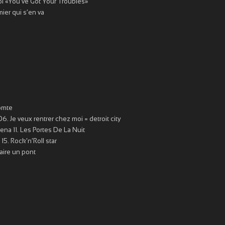
t toi «You’ve Got Your Troubles»
mier qui s’en va
comte
. Je veux rentrer chez moi = detroit city
ena 11. Les Portes De La Nuit
15. Rock’n’Roll star
aire un pont