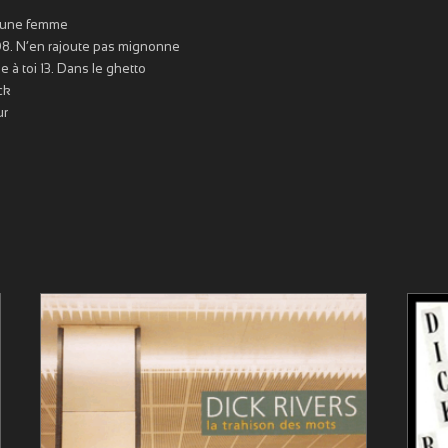
d’une femme
08. N’en rajoute pas mignonne
 à toi 13. Dans le ghetto
ck
ur