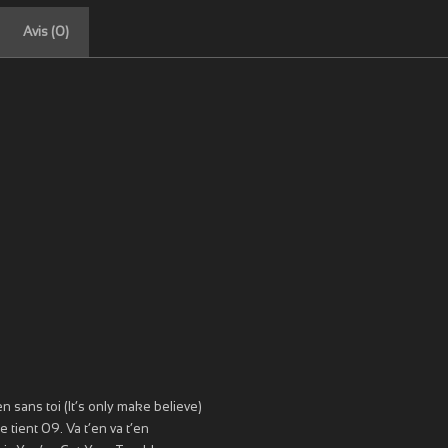
Avis (0)
n sans toi (It’s only make believe)
tient 09. Va t’en va t’en