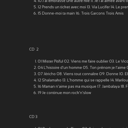
10 J’ai embrassé une autre fille 11. Je l’ai aimée avan
12 Prends un ticket avec moi 13. Via Lucifer 14. Le pre
15 Donne-moi ta main 16. Trois Garcons Trois Amis
CD 2
01 Mister Pitiful 02. Viens me faire oublier 03. Le Vi
04 L’histoire d’un homme 05. Ton prénom je l’aime 06
07 Jéricho 08. Viens tout connaître 09. Donne 10. El
12 Shalamako 13. L’homme qui se rappelle 14. Marilou 
16 Maman n’aime pas ma musique 17. Jambalaya 18. F
19 Je continue mon rock’n’slow
CD 3