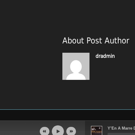
About Post Author
dradmin
Lecteur
Y’En A Marre 
audio