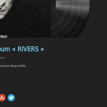
lbum « RIVERS »
zed
tenant disponible.