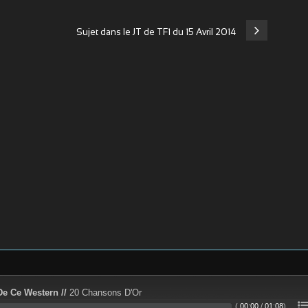
Sujet dans le JT de TF1 du 15 Avril 2014
De Ce Western //
20 Chansons D'Or
(
00:00
/
01:08
)